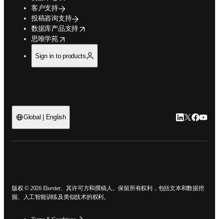
客户支持
投稿咨询支持
opens in new tab/window
数据库产品支持
opens in new tab/window
思唯学苑
Sign in to products
Global | English
LinkedIn
Twitter
Faceb
You
open
版权 © 2026 Elsevier、其许可方和撰稿人。保留所有权利，包括文本和数据挖
掘、人工智能训练及类似技术的权利。