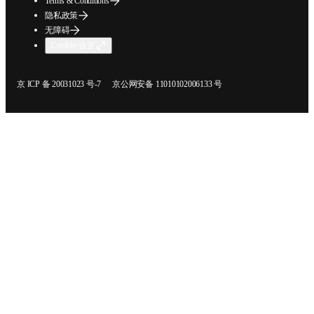
Terms & Conditions
隐私政策
无障碍
Cookie 设置
在新的选项卡/窗口中打开
在新的选项卡/窗口中打开
京 ICP 备 20031023 号-7
京公网安备 11010102006133 号