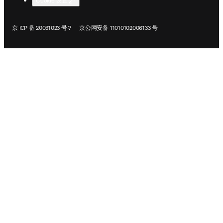
Cookie 设置
在新的选项卡/窗口中打开
在新的选项卡/窗口中打开
京 ICP 备 20031023 号-7
京公网安备 11010102006133 号