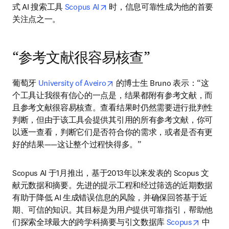
opens in new tab/window
式 AI 搜索工具 
Scopus AI
 时，信息可靠性成为他的首要
关注点之一。 
“参考文献很容易核查”
opens in new tab/window
葡萄牙 
University of Aveiro
 的博士生 Bruno 表示：“这
个工具让我很有信心的一点是，结果都附有参考文献，而
且参考文献很容易核查。查看结果时仍然需要进行批判性
判断，但由于该工具会提供其引用的所有参考文献，你可
以逐一查看，判断它们是否符合你的需求，或者是否有更
好的结果——这让整个过程快得多。”
Scopus AI 于1月推出，基于2013年以来发表的 Scopus 文
献元数据和摘要。先进的提示工程和经过筛选的近期数据
有助于降低 AI 生成错误信息的风险，并确保回答基于近
期、可信的知识。其目标是为用户提供可靠指引，帮助他
opens i
们探索全球最大的跨学科摘要与引文数据库 
Scopus
 中