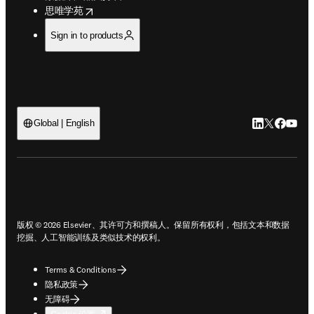
opens in new tab/window
思唯学苑
Sign in to products
LinkedIn
Twitter
Faceb
You
Global | English
ope
版权 © 2026 Elsevier、其许可方和撰稿人。保留所有权利，包括文本和数据
挖掘、人工智能训练及类似技术的权利。
Terms & Conditions
隐私政策
无障碍