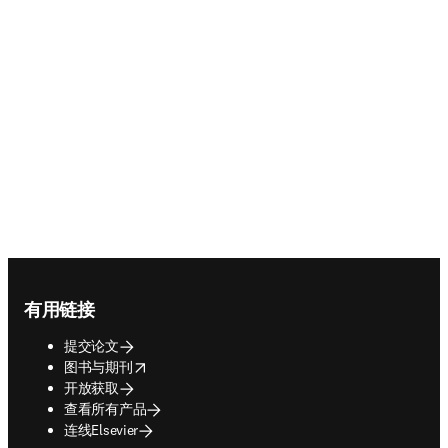
Editors' Update -
supporting editors, every
step of the way.
Find out more
Footer navigation
有用链接
提交论文
opens in new tab/window
图书与期刊
开放获取
查看所有产品
连线Elsevier