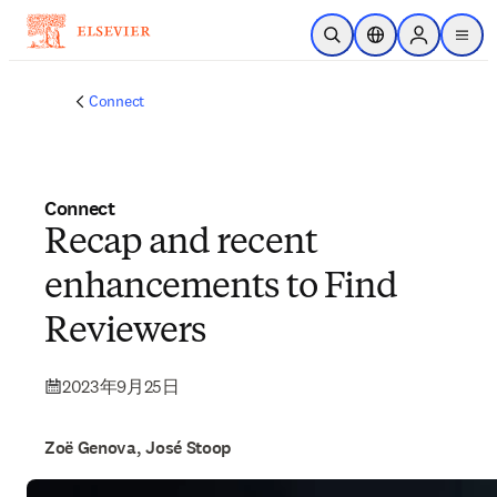
跳转到主内容
非常抱歉，我们不完全支持您的浏览器。如果您可以选择，
请升级到较新版本或使用 Mozilla Firefox、Microsoft Edge、
Google Chrome 或 Safari 14 或更高版本。如果您无法进行此
操作且需要支持，请将您的反馈发送给我们。
开放搜索
位置选择器
Sign in to p
menu