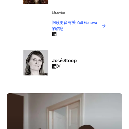
enhancements to Find
Reviewers
2023年9月25日
Zoë Genova, José Stoop