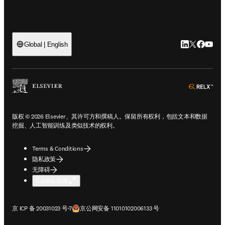
LinkedIn
Twitter
Faceb
You
Global | English
ope
版权 © 2026 Elsevier、其许可方和撰稿人。保留所有权利，包括文本和数据
挖掘、人工智能训练及类似技术的权利。
Terms & Conditions
隐私政策
无障碍
Cookie 设置
在新的选项卡/窗口中打开
在新的选项卡/窗口中打开
京 ICP 备 20031023 号-7
京公网安备 11010102006133 号