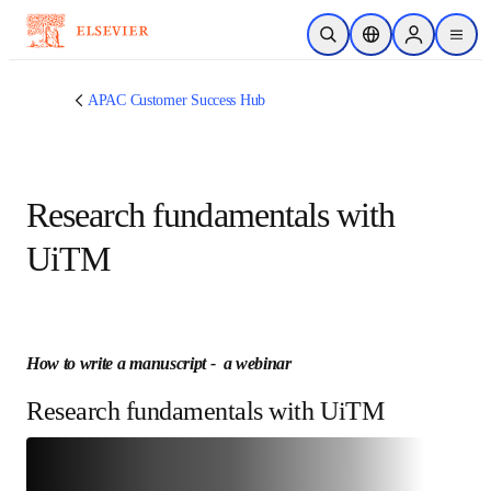
跳转到主内容
开放搜索
位置选择器
Sign in to p
menu
APAC Customer Success Hub
Research fundamentals with
UiTM
How to write a manuscript -  a webinar
Research fundamentals with UiTM