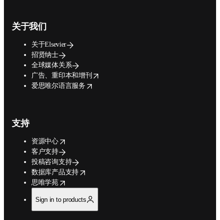
关于我们
关于Elsevier
招贤纳士
全球媒体关系
opens in new tab/window
广告、重印本和增刊
opens in new tab/window
爱思唯尔语言服务
支持
opens in new tab/window
资源中心
客户支持
投稿咨询支持
opens in new tab/window
数据库产品支持
opens in new tab/window
思唯学苑
Sign in to products