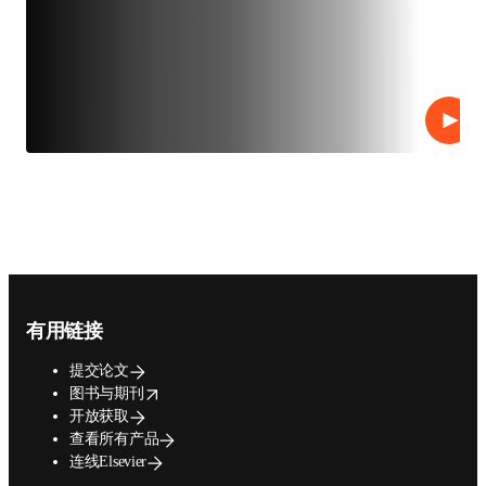
播放
Footer navigation
有用链接
提交论文
opens in new tab/window
图书与期刊
开放获取
查看所有产品
连线Elsevier