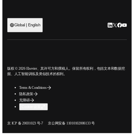
Global | English
LinkedIn
Twitter
Faceb
You
open
版权 © 2026 Elsevier、其许可方和撰稿人。保留所有权利，包括文本和数据挖
掘、人工智能训练及类似技术的权利。
Terms & Conditions
隐私政策
无障碍
Cookie 设置
在新的选项卡/窗口中打开
在新的选项卡/窗口中打开
京 ICP 备 20031023 号-7
京公网安备 11010102006133 号