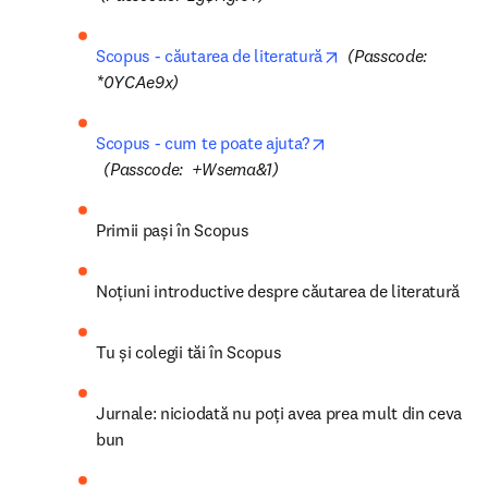
Scopus
Tu și colegii tăi în Scopus
opens in new tab/window
(Passcode:  zg$Hg!07)
opens in new tab/w
Scopus - căutarea de literatură
(Passcode: 
*0YCAe9x)
Scopus - cum te poate ajuta?
opens in new tab/window
(Passcode:  +Wsema&1)
Primii pași în Scopus
Noțiuni introductive despre căutarea de literatură