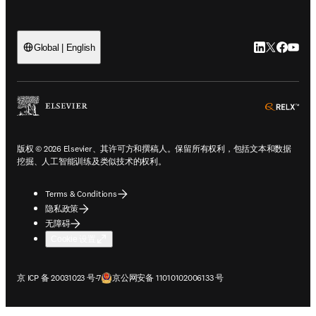
opens in new tab/window
数据库产品支持
opens in new tab/window
思唯学苑
Sign in to products
LinkedIn
Twitter
Faceb
You
Global | English
ope
版权 © 2026 Elsevier、其许可方和撰稿人。保留所有权利，包括文本和数据
挖掘、人工智能训练及类似技术的权利。
Terms & Conditions
隐私政策
无障碍