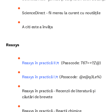
Accelerați-vă cercetarea cu cele mai importante 5 
funcții ScienceDirect
Primii pași în ScienceDirect
ScienceDirect - jurnale și cărți la un click distanță
ScienceDirect - fii mereu la curent cu noutățile
A citi este a învăța
Reaxys
opens in new tab/window
Reaxys în practică II
  (Passcode: 
T67=+?Z@
)