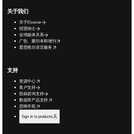
提交论文
opens in new tab/window
图书与期刊
开放获取
查看所有产品
连线Elsevier
关于我们
关于Elsevier
招贤纳士
全球媒体关系
opens in new tab/window
广告、重印本和增刊
opens in new tab/window
爱思唯尔语言服务
支持
opens in new tab/window
资源中心
客户支持
投稿咨询支持