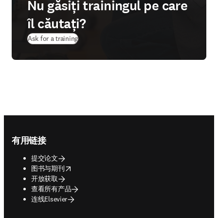
Nu găsiți trainingul pe care
îl căutați?
Ask for a training
Footer navigation
有用链接