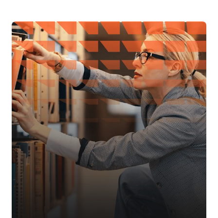
Cunoașteți echipa
Roxana-Alexandra Butuza
阅读更多有关 Roxana-Alexandra
Butuza 的信息