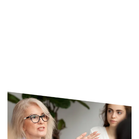
academic si al cercetării, portalul nostru in limba 
română oferă un calendar cu viitoare seminare web, 
și o bibliotecă de materiale video la cerere, fiecare 
dintre acestea fiind realizat în limba română.