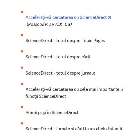
11.00h
office 
Webinare înregistrate
ScienceDirect, Cell Press & Ebooks
Accelerați-vă cercetarea cu ScienceDirect
opens in new tab/window
 (
Passcode: #vvCX=0u)
ScienceDirect - totul despre Topic Pages
ScienceDirect - totul despre cărți
ScienceDirect - totul despre jurnale