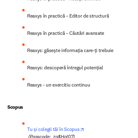
opens in new tab/window
Reaxys în practică I
 (
Passcode:  @e@q3Le%
)
Reaxys în practică - Recenzii de literatură și 
căutări de brevete
Reaxys în practică - Reacții chimice
Reaxys în practică – Editor de structură
Reaxys în practică – Căutări avansate
Reaxys: găsește informația care-ți trebuie
Reaxys: descoperă întregul potențial
Reaxys - un exercitiu continuu