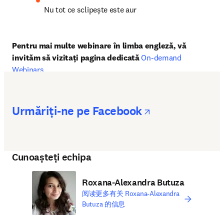
Mendeley: mai mult decât un citation manager!
Publicarea articolelor ştiinţifice
Nu tot ce sclipește este aur
Pentru mai multe webinare în limba engleză, vă 
invităm să vizitați pagina dedicată 
On-demand 
Webinars
.
opens in new
Urmăriți-ne pe Facebook