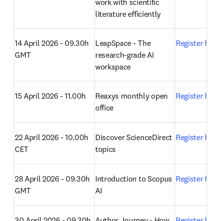
Date
Session
Registration
31 March 2026 - 09.30h 
Unlocking the power of 
Register here
GMT
ScienceDirect; find and 
work with scientific 
literature efficiently
14 April 2026 - 09.30h 
LeapSpace - The 
Register here
GMT
research-grade AI 
workspace
15 April 2026 - 11.00h
Reaxys monthly open 
Register here
office 
22 April 2026 - 10.00h 
Discover ScienceDirect 
Register here
CET
topics