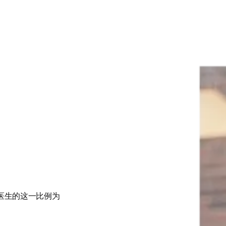
但照护仍在维持
照护。