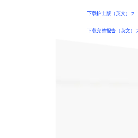
洞察，以了解他们面临的
深入了解调查发现，看看
有助于进一步建立对工
o
下载护士版（英文）
下载完整报告（英文）