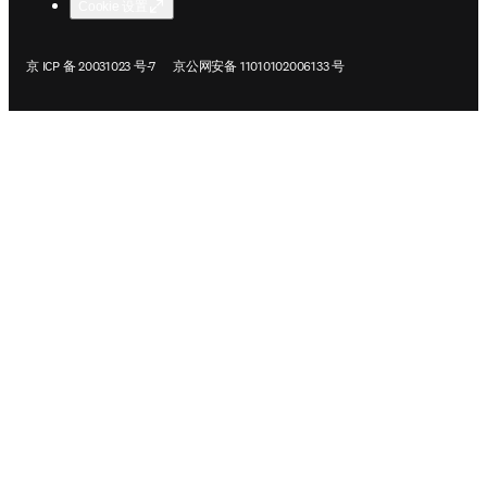
版权 © 2026 Elsevier、其许可方和撰稿人。保留所有权利，包括文本和数据
挖掘、人工智能训练及类似技术的权利。
Terms & Conditions
隐私政策
无障碍
Cookie 设置
在新的选项卡/窗口中打开
在新的选项卡/窗口中打开
京 ICP 备 20031023 号-7
京公网安备 11010102006133 号