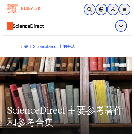
跳转到主内容
非常抱歉，我们不完全支持您的浏览器。如果您可以选择，
请升级到较新版本或使用 Mozilla Firefox、Microsoft Edge、
Google Chrome 或 Safari 14 或更高版本。如果您无法进行此
操作且需要支持，请将您的反馈发送给我们。
开放搜索
位置选择器
Sign in to p
menu
ScienceDirect
显示菜
关于 ScienceDirect 上的书籍