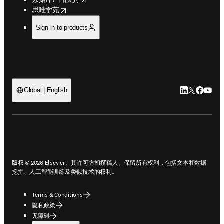
支持
opens in new tab/window
资源中心
客户支持
投稿咨询支持
opens in new tab/window
数据库产品支持
opens in new tab/window
思唯学苑
Sign in to products
LinkedIn
Twitter
Faceb
You
Global | English
ope