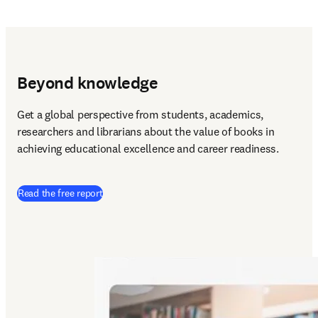
Beyond knowledge
Teaching the basics
ScienceDirect Topics
Bui
Beyond knowledge
Get a global perspective from students, academics, 
researchers and librarians about the value of books in 
achieving educational excellence and career readiness.
(
在新的选项卡/窗口中打开
)
Read the free report