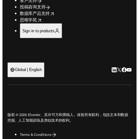
客户支持
投稿咨询支持
opens in new tab/window
数据库产品支持
opens in new tab/window
思唯学苑
Sign in to products
LinkedIn
Twitter
Faceb
You
Global | English
ope
版权 © 2026 Elsevier、其许可方和撰稿人。保留所有权利，包括文本和数据
挖掘、人工智能训练及类似技术的权利。
Terms & Conditions