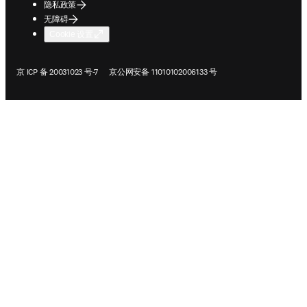
隐私政策
无障碍
Cookie 设置
在新的选项卡/窗口中打开
在新的选项卡/窗口中打开
京 ICP 备 20031023 号-7
京公网安备 11010102006133 号