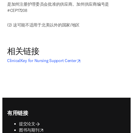
是加州注册护理委员会批准的供应商。加州供应商编号是 
#CEP17208
(2) 这可能不适用于北美以外的国家/地区
相关链接
opens in new tab/window
在新的选项卡/窗口中打开
ClinicalKey for Nursing Support Center
Footer navigation
有用链接
提交论文
opens in new tab/window
图书与期刊