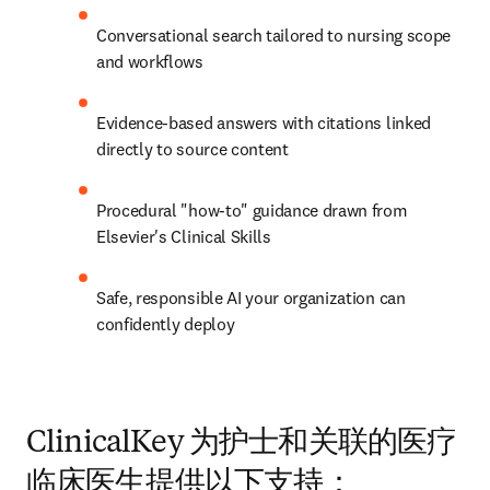
Conversational search tailored to nursing scope 
and workflows
Evidence-based answers with citations linked 
directly to source content
Procedural "how-to" guidance drawn from 
Elsevier's Clinical Skills
Safe, responsible AI your organization can 
confidently deploy
ClinicalKey 为护士和关联的医疗
临床医生提供以下支持：