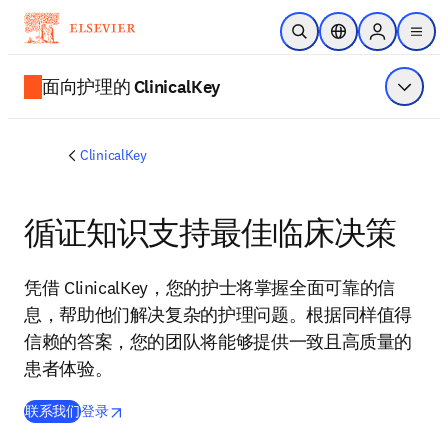
跳转到主内容
开放搜索
位置选择器
Sign in to p
menu
面向护理的 ClinicalKey
显示菜
ClinicalKey
循证知识支持最佳临床决策
凭借 ClinicalKey，您的护士将掌握全面可靠的信
息，帮助他们解决复杂的护理问题。根据同样值得
信赖的答案，您的团队将能够提供一致且高质量的
患者体验。
opens in new tab/window
在新的选项卡/窗口中打开
联系我们
登录