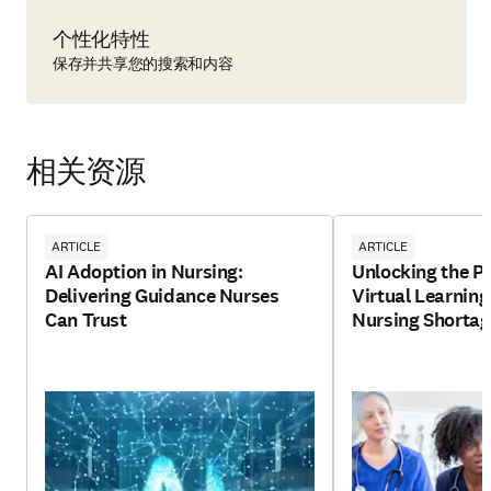
个性化特性
保存并共享您的搜索和内容
相关资源
ARTICLE
ARTICLE
AI Adoption in Nursing:
Unlocking the Po
Delivering Guidance Nurses
Virtual Learnin
Can Trust
Nursing Shortag